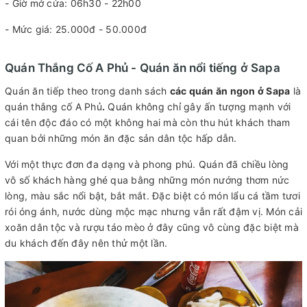
- Giờ mở cửa: 06h30 - 22h00
- Mức giá: 25.000đ - 50.000đ
Quán Thắng Cố A Phủ - Quán ăn nổi tiếng ở Sapa
Quán ăn tiếp theo trong danh sách
các quán ăn ngon ở Sapa
là
quán thắng cố A Phủ
.
Quán không chỉ gây ấn tượng mạnh với
cái tên độc đáo có một không hai mà còn thu hút khách tham
quan bởi những món ăn đặc sản dân tộc hấp dẫn.
Với một thực đơn đa dạng và phong phú. Quán đã chiều lòng
vô số khách hàng ghé qua bằng những món nướng thơm nức
lòng, màu sắc nổi bật, bắt mắt. Đặc biệt có món lẩu cá tầm tươi
rói óng ánh, nước dùng mộc mạc nhưng vẫn rất đậm vị. Món cải
xoăn dân tộc và rượu táo mèo ở đây cũng vô cùng đặc biệt mà
du khách đến đây nên thử một lần.