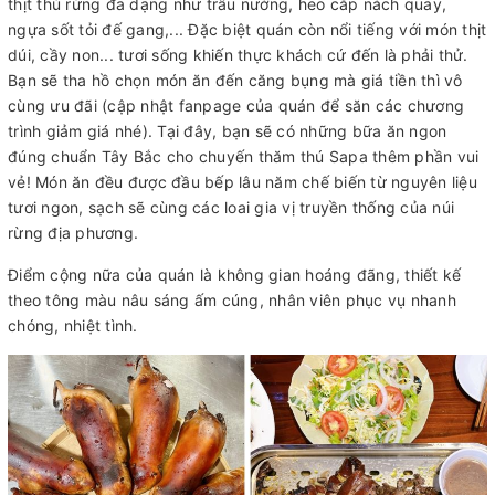
thịt thú rừng đa dạng như trâu nướng, heo cắp nách quay,
ngựa sốt tỏi đế gang,... Đặc biệt quán còn nổi tiếng với món thịt
dúi, cầy non... tươi sống khiến thực khách cứ đến là phải thử.
Bạn sẽ tha hồ chọn món ăn đến căng bụng mà giá tiền thì vô
cùng ưu đãi (cập nhật fanpage của quán để săn các chương
trình giảm giá nhé). Tại đây, bạn sẽ có những bữa ăn ngon
đúng chuẩn Tây Bắc cho chuyến thăm thú Sapa thêm phần vui
vẻ! Món ăn đều được đầu bếp lâu năm chế biến từ nguyên liệu
tươi ngon, sạch sẽ cùng các loai gia vị truyền thống của núi
rừng địa phương.
Điểm cộng nữa của quán là không gian hoáng đãng, thiết kế
theo tông màu nâu sáng ấm cúng, nhân viên phục vụ nhanh
chóng, nhiệt tình.