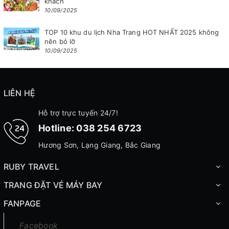
khách
10/09/2025
TOP 10 khu du lịch Nha Trang HOT NHẤT 2025 không
nên bỏ lỡ
10/09/2025
LIÊN HỆ
Hỗ trợ trực tuyến 24/7!
Hotline:
038 254 6723
Hương Sơn, Lạng Giang, Bắc Giang
RUBY TRAVEL
TRANG ĐẶT VÉ MÁY BAY
FANPAGE
Facebook