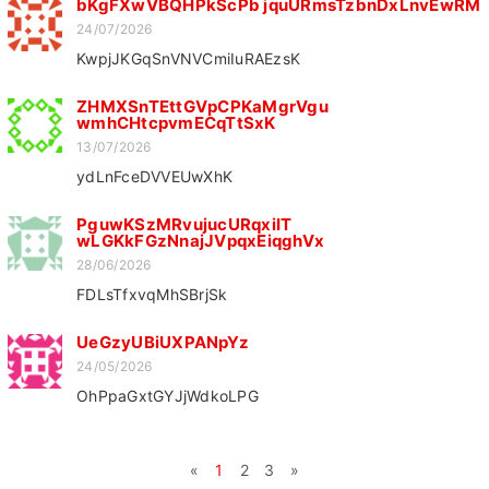
bKgFXwVBQHPkScPb jquURmsTzbnDxLnvEwRM
24/07/2026
KwpjJKGqSnVNVCmiIuRAEzsK
ZHMXSnTEttGVpCPKaMgrVgu
wmhCHtcpvmECqTtSxK
13/07/2026
ydLnFceDVVEUwXhK
PguwKSzMRvujucURqxiIT
wLGKkFGzNnajJVpqxEiqghVx
28/06/2026
FDLsTfxvqMhSBrjSk
UeGzyUBiUXPANpYz
24/05/2026
OhPpaGxtGYJjWdkoLPG
«
1
2
3
»