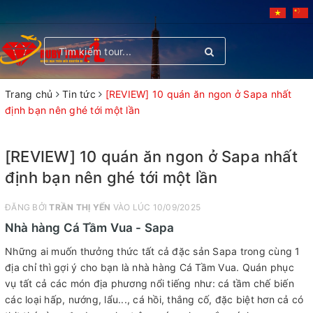
Toggle
navigation
Trang chủ
Tin tức
[REVIEW] 10 quán ăn ngon ở Sapa nhất
định bạn nên ghé tới một lần
[REVIEW] 10 quán ăn ngon ở Sapa nhất
định bạn nên ghé tới một lần
ĐĂNG BỞI
TRẦN THỊ YẾN
VÀO LÚC 10/09/2025
Nhà hàng Cá Tầm Vua - Sapa
Những ai muốn thưởng thức tất cả đặc sản Sapa trong cùng 1
địa chỉ thì gợi ý cho bạn là nhà hàng Cá Tầm Vua. Quán phục
vụ tất cả các món địa phương nổi tiếng như: cá tầm chế biến
các loại hấp, nướng, lẩu..., cá hồi, thắng cố, đặc biệt hơn cả có