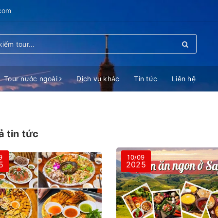
.com
Tour nước ngoài
Dịch vụ khác
Tin tức
Liên hệ
ả tin tức
9
10/09
5
2025