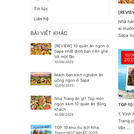
Tin tức
Liên hệ
Nhà hà
ai muốn
BÀI VIẾT KHÁC
Sapa tr
[REVIEW] 10 quán ăn ngon ở
Sapa nhất định bạn nên ghé
10/0
tới một lần
202
10/09/2025
Mách bạn kinh nghiệm ăn
uống ngon ở Sapa
10/09/2025
Nha Trang ăn gì? Top món
ngon kèm 10 quán ăn đông
khách
1. Vịnh
10/09/2025
Trang y
TOP 10 khu du lịch Nha
Vân ...
Trang HOT NHẤT 2025