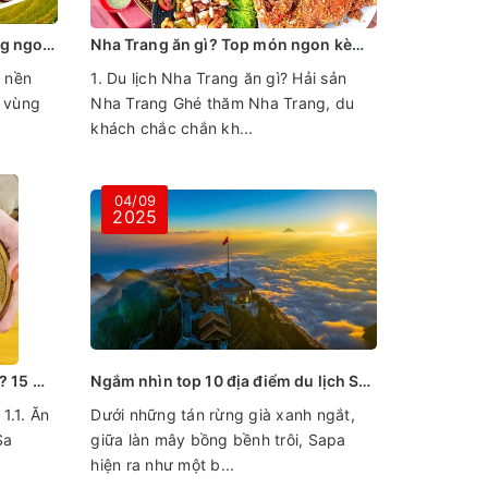
Mách bạn kinh nghiệm ăn uống ngon ở Sapa
Nha Trang ăn gì? Top món ngon kèm 10 quán ăn đông khách
g nền
1. Du lịch Nha Trang ăn gì? Hải sản
 vùng
Nha Trang Ghé thăm Nha Trang, du
khách chắc chắn kh...
04/09
2025
Ăn gì ở Sa Pa từ sáng đến đêm? 15 món ngon kèm địa chỉ
Ngắm nhìn top 10 địa điểm du lịch Sapa khiến bạn nhớ mãi không quên
1.1. Ăn
Dưới những tán rừng già xanh ngắt,
Sa
giữa làn mây bồng bềnh trôi, Sapa
hiện ra như một b...