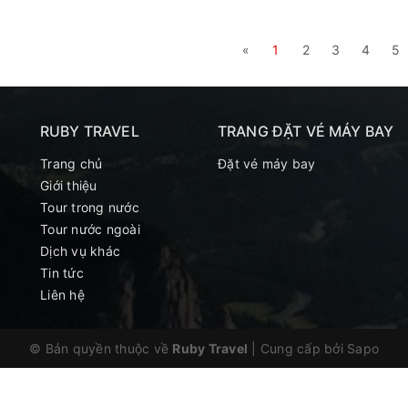
«
1
2
3
4
5
RUBY TRAVEL
TRANG ĐẶT VÉ MÁY BAY
Trang chủ
Đặt vé máy bay
Giới thiệu
Tour trong nước
Tour nước ngoài
Dịch vụ khác
Tin tức
Liên hệ
© Bản quyền thuộc về
Ruby Travel
|
Cung cấp bởi Sapo