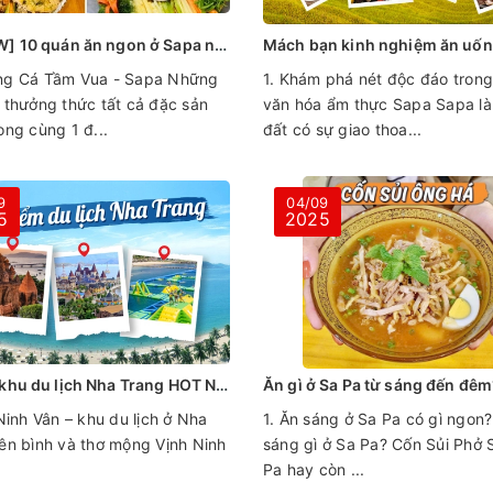
[REVIEW] 10 quán ăn ngon ở Sapa nhất định bạn nên ghé tới một lần
ng Cá Tầm Vua - Sapa Những
1. Khám phá nét độc đáo tron
 thưởng thức tất cả đặc sản
văn hóa ẩm thực Sapa Sapa là
ong cùng 1 đ...
đất có sự giao thoa...
9
04/09
5
2025
TOP 10 khu du lịch Nha Trang HOT NHẤT 2025 không nên bỏ lỡ
 Ninh Vân – khu du lịch ở Nha
1. Ăn sáng ở Sa Pa có gì ngon? 
ên bình và thơ mộng Vịnh Ninh
sáng gì ở Sa Pa? Cốn Sủi Phở 
Pa hay còn ...