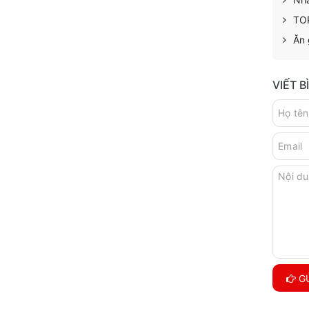
TOP
Ăn 
VIẾT 
GỬ