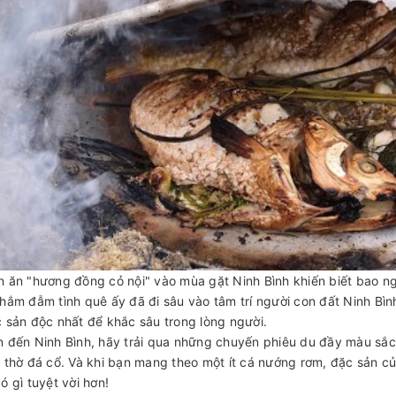
 ăn "hương đồng cỏ nội" vào mùa gặt Ninh Bình khiến biết bao n
hắm đẫm tình quê ấy đã đi sâu vào tâm trí người con đất Ninh Bì
 sản độc nhất để khắc sâu trong lòng người.
 đến Ninh Bình, hãy trải qua những chuyến phiêu du đầy màu sắc
 thờ đá cổ. Và khi bạn mang theo một ít cá nướng rơm, đặc sản củ
ó gì tuyệt vời hơn!