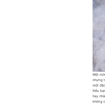
Một món
nhưng t
một đặc
Nếu bạn
hay nhà
không c