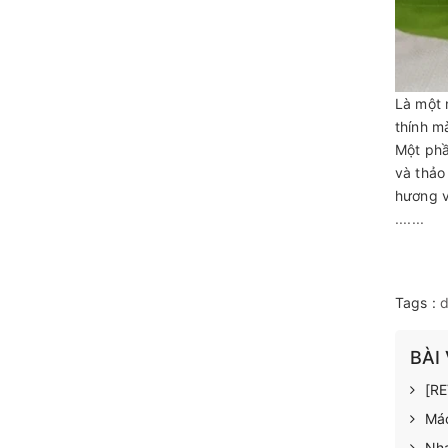
Là một 
thính m
Một phầ
và thảo
hương v
.......
Tags :
d
BÀI
[RE
Mác
Nha