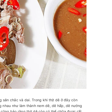
 săn chắc và dai. Trong khi thịt dê ở đây còn
ng nhau như làm thành nem dê, dê hấp, dê nướng
 cũng bảo rằng thịt dê còn có thể chữa được rất