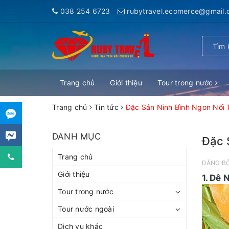
038 254 6723
rubytravel.ecomerce@gmail
Trang chủ
Giới thiệu
Tour trong nước
Trang chủ
Tin tức
Đặc Sản Ninh Bình Ngon Nổi 
DANH MỤC
Đặc 
Trang chủ
ĐĂNG B
Giới thiệu
1. Dê 
Tour trong nước
Tour nước ngoài
Dịch vụ khác