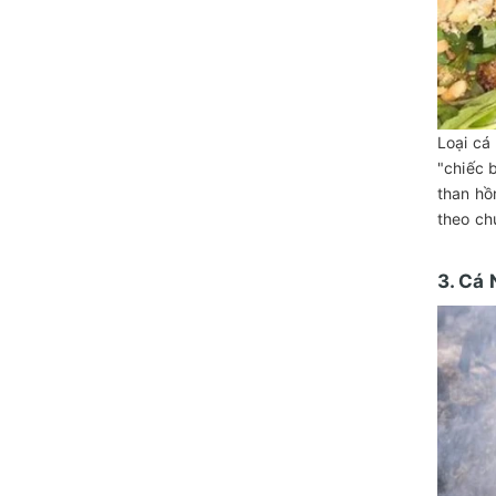
Loại cá
"chiếc 
than hồ
theo ch
3. Cá