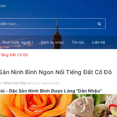
.com
Tour nước ngoài
Dịch vụ khác
Tin tức
Liên hệ
Tiếng Đất Cố Đô
Sản Ninh Bình Ngon Nổi Tiếng Đất Cố Đô
ỞI
TRẦN THỊ YẾN
VÀO LÚC 08/08/2025
Núi - Đặc Sản Ninh Bình Được Lòng "Dân Nhậu"