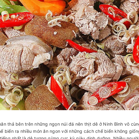
ăn thả bên trên những ngọn núi đá nên thịt dê ở Ninh Bình vô cùng
ế biến ra nhiều món ăn ngon với những cách chế biến không giố
 tiếng nhất là dê tương gừng cực kỳ giàu dinh dưỡng. Nhiều người