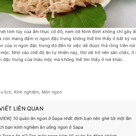
nét tinh túy của ẩm thực cố đô, nem dê Ninh Bình không chỉ gây ấn
à còn mang đậm vị ngon đặc trưng không thể tìm thấy ở bất kỳ nơ
n của vị ngon đặc trưng đó đến từ việc dê được thả rông trên núi v
 mộc. Nhờ vào chế độ ăn tự nhiên này, thịt dê trở nên săn chắc, 
ị đặc trưng của thảo mộc mà không thể tìm thấy ở nơi khác.
u lịch
,
Kinh nghiệm
,
Món ngon
 VIẾT LIÊN QUAN
VIEW] 10 quán ăn ngon ở Sapa nhất định bạn nên ghé tới một lần
h bạn kinh nghiệm ăn uống ngon ở Sapa
 Trang ăn gì? Top món ngon kèm 10 quán ăn đông khách