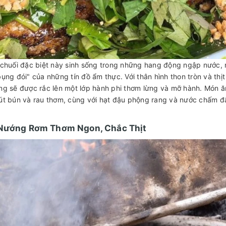
 chuối đặc biệt này sinh sống trong những hang động ngập nước, 
bụng đói" của những tín đồ ẩm thực. Với thân hình thon tròn và th
ng sẽ được rắc lên một lớp hành phi thơm lừng và mỡ hành. Món 
út bún và rau thơm, cùng với hạt đậu phộng rang và nước chấm đậm
 Nướng Rơm Thơm Ngon, Chắc Thịt