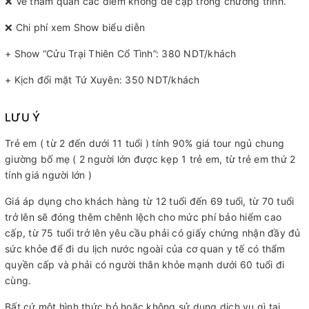
❌ Vé tham quan các điểm không đề cập trong chương trình.
❌ Chi phí xem Show biểu diễn
+ Show “Cửu Trại Thiên Cổ Tình”: 380 NDT/khách
+ Kịch đổi mặt Tứ Xuyên: 350 NDT/khách
LƯU Ý
Trẻ em ( từ 2 đến dưới 11 tuổi ) tính 90% giá tour ngủ chung
giường bố mẹ ( 2 người lớn được kẹp 1 trẻ em, từ trẻ em thứ 2
tính giá người lớn )
Giá áp dụng cho khách hàng từ 12 tuổi đến 69 tuổi, từ 70 tuổi
trở lên sẽ đóng thêm chênh lệch cho mức phí bảo hiểm cao
cấp, từ 75 tuổi trở lên yêu cầu phải có giấy chứng nhận đầy đủ
sức khỏe để đi du lịch nước ngoài của cơ quan y tế có thẩm
quyền cấp và phải có người thân khỏe mạnh dưới 60 tuổi đi
cùng.
Bất cứ một hình thức bỏ hoặc không sử dụng dịch vụ gì tại