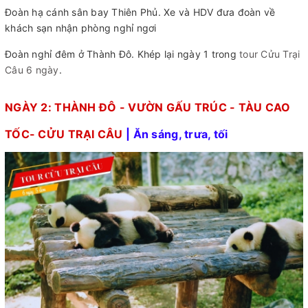
Đoàn hạ cánh sân bay Thiên Phủ. Xe và HDV đưa đoàn về
khách sạn nhận phòng nghỉ ngơi
Đoàn nghỉ đêm ở Thành Đô. Khép lại ngày 1 trong
tour Cửu Trại
Câu 6 ngày
.
NGÀY 2: THÀNH ĐÔ - VƯỜN GẤU TRÚC - TÀU CAO
TỐC- CỬU TRẠI CÂU
| Ăn sáng, trưa, tối