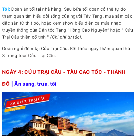
Tối:
Đoàn ăn tối tại nhà hàng. Sau bữa tối đoàn có thể tự do
tham quan tìm hiểu đời sống của người Tây Tạng, mua sắm các
đặc sản từ thịt bò, hoặc xem show biểu diễn ca múa nhạc
truyền thống của Dân tộc Tạng "Hồng Cao Nguyên” hoặc " Cửu
Trại Câu thiên cổ tình "
(Chi phí tự túc)
.
Đoàn nghỉ đêm tại Cửu Trại Câu. Kết thúc ngày thăm quan thứ
3 trong
tour Cửu Trại Câu
.
NGÀY 4: CỬU TRẠI CÂU - TÀU CAO TỐC - THÀNH
ĐÔ
| Ăn sáng, trưa, tối