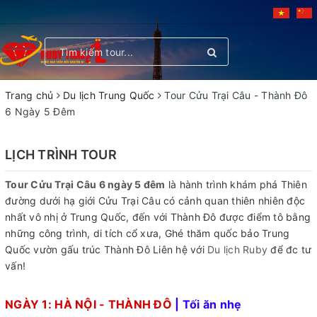
Toggle
navigation
Trang chủ
Du lịch Trung Quốc
Tour Cửu Trại Câu - Thành Đô
6 Ngày 5 Đêm
LỊCH TRÌNH TOUR
Tour Cửu Trại Câu 6 ngày 5 đêm
là hành trình khám phá Thiên
đường dưới hạ giới Cửu Trại Câu có cảnh quan thiên nhiên độc
nhất vô nhị ở Trung Quốc, đến với Thành Đô được điểm tô bằng
những công trình, di tích cổ xưa, Ghé thăm quốc bảo Trung
Quốc vườn gấu trúc Thành Đô Liên hệ với
Du lịch Ruby
để đc tư
vấn!
NGÀY 1: HÀ NỘI - THÀNH ĐÔ
| Tối ăn nhẹ