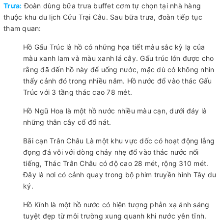
Trưa:
Đoàn dùng bữa trưa buffet cơm tự chọn tại nhà hàng
thuộc khu du lịch Cửu Trại Câu. Sau bữa trưa, đoàn tiếp tục
tham quan:
Hồ Gấu Trúc là hồ có những họa tiết màu sắc kỳ lạ của
màu xanh lam và màu xanh lá cây. Gấu trúc lớn được cho
rằng đã đến hồ này để uống nước, mặc dù có không nhìn
thấy cảnh đó trong nhiều năm. Hồ nước đổ vào thác Gấu
Trúc với 3 tầng thác cao 78 mét.
Hồ Ngũ Hoa là một hồ nước nhiều màu cạn, dưới đáy là
những thân cây cổ đổ nát.
Bãi cạn Trân Châu Là một khu vực dốc có hoạt động lắng
đọng đá vôi với dòng chảy nhẹ đổ vào thác nước nổi
tiếng, Thác Trân Châu có độ cao 28 mét, rộng 310 mét.
Đây là nơi có cảnh quay trong bộ phim truyền hình Tây du
ký.
Hồ Kính là một hồ nước có hiện tượng phản xạ ánh sáng
tuyệt đẹp từ môi trường xung quanh khi nước yên tĩnh.