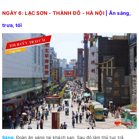
NGÀY 6: LẠC SƠN - THÀNH ĐÔ - HÀ NỘI
| Ăn sáng,
trưa, tối
Sáng:
Đoàn ăn sáng tại khách sạn. Sau đó làm thủ tục trả