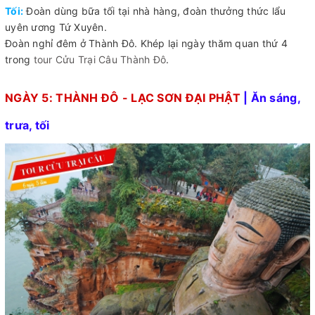
Tối:
Đoàn dùng bữa tối tại nhà hàng, đoàn thưởng thức lẩu
uyên ương Tứ Xuyên.
Đoàn nghỉ đêm ở Thành Đô. Khép lại ngày thăm quan thứ 4
trong
tour Cửu Trại Câu Thành Đô
.
NGÀY 5: THÀNH ĐÔ - LẠC SƠN ĐẠI PHẬT
| Ăn sáng,
trưa, tối