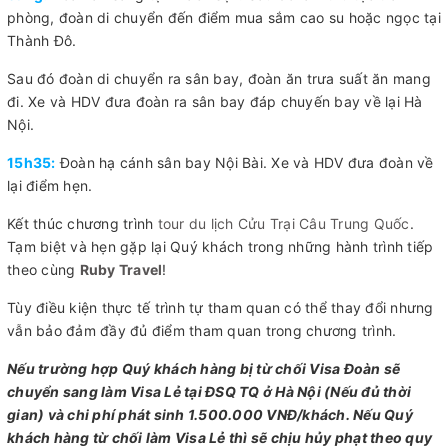
phòng, đoàn di chuyển đến điểm mua sắm cao su hoặc ngọc tại
Thành Đô.
Sau đó đoàn di chuyển ra sân bay, đoàn ăn trưa suất ăn mang
đi. Xe và HDV đưa đoàn ra sân bay đáp chuyến bay về lại Hà
Nội.
15h35:
Đoàn hạ cánh sân bay Nội Bài. Xe và HDV đưa đoàn về
lại điểm hẹn.
Kết thúc chương trình
tour du lịch Cửu Trại Câu Trung Quốc
.
Tạm biệt và hẹn gặp lại Quý khách trong những hành trình tiếp
theo cùng
Ruby Travel
!
Tùy điều kiện thực tế trình tự tham quan có thể thay đổi nhưng
vẫn bảo đảm đầy đủ điểm tham quan trong chương trình.
Nếu trường hợp Quý khách hàng bị từ chối Visa Đoàn sẽ
chuyển sang làm Visa Lẻ tại ĐSQ TQ ở Hà Nội (Nếu đủ thời
gian) và chi phí phát sinh 1.500.000 VNĐ/khách. Nếu Quý
khách hàng từ chối làm Visa Lẻ thì sẽ chịu hủy phạt theo quy